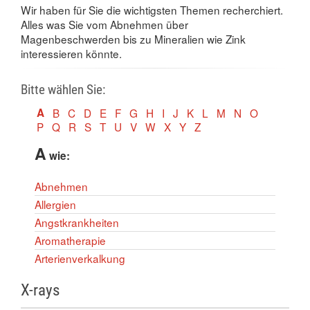
Wir haben für Sie die wichtigsten Themen recherchiert.
Alles was Sie vom Abnehmen über
Magenbeschwerden bis zu Mineralien wie Zink
interessieren könnte.
Bitte wählen Sie:
A
B
C
D
E
F
G
H
I
J
K
L
M
N
O
P
Q
R
S
T
U
V
W
X
Y
Z
A
wie:
Abnehmen
Allergien
Angstkrankheiten
Aromatherapie
Arterienverkalkung
X-rays