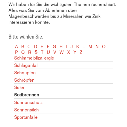
Wir haben für Sie die wichtigsten Themen recherchiert.
Alles was Sie vom Abnehmen über
Magenbeschwerden bis zu Mineralien wie Zink
interessieren könnte.
Bitte wählen Sie:
A
B
C
D
E
F
G
H
I
J
K
L
M
N
O
P
Q
R
S
T
U
V
W
X
Y
Z
Schimmelpilzallergie
Schlaganfall
Schnupfen
Schröpfen
Selen
Sodbrennen
Sonnenschutz
Sonnenstich
Sportunfälle