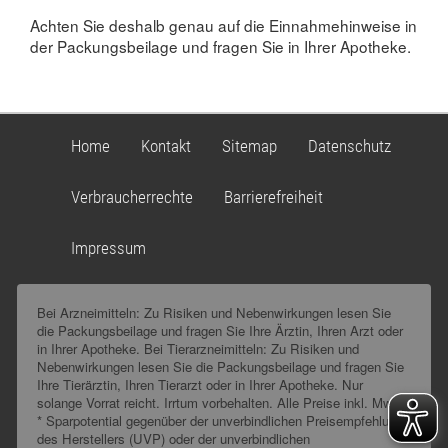
Achten Sie deshalb genau auf die Einnahmehinweise in
der Packungsbeilage und fragen Sie in Ihrer Apotheke.
Home
Kontakt
Sitemap
Datenschutz
Verbraucherrechte
Barrierefreiheit
Impressum
Bei Arzneimitteln: Zu Risiken und Nebenwirkungen lesen Sie
die Packungsbeilage und fragen Sie Ihre Ärztin, Ihren Arzt oder
in Ihrer Apotheke. Bei Tierarzneimitteln: Zu Risiken und
Nebenwirkungen lesen Sie die Packungsbeilage und fragen Sie
Ihre Tierärztin, Ihren Tierarzt oder in Ihrer Apotheke. Nur
solange Vorrat reicht. Irrtum vorbehalten. Alle Preise inkl. MwSt.
* Sparpotential gegenüber der unverbindlichen Preisempfehlung
des Herstellers (UVP) oder der unverbindlichen