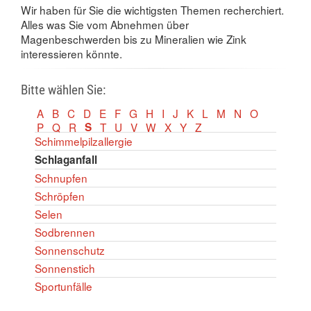
Wir haben für Sie die wichtigsten Themen recherchiert.
Alles was Sie vom Abnehmen über
Magenbeschwerden bis zu Mineralien wie Zink
interessieren könnte.
Bitte wählen Sie:
A
B
C
D
E
F
G
H
I
J
K
L
M
N
O
P
Q
R
S
T
U
V
W
X
Y
Z
Schimmelpilzallergie
Schlaganfall
Schnupfen
Schröpfen
Selen
Sodbrennen
Sonnenschutz
Sonnenstich
Sportunfälle