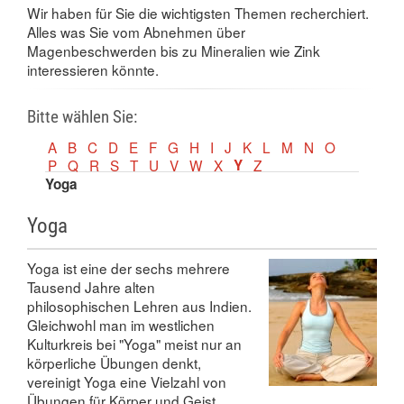
Wir haben für Sie die wichtigsten Themen recherchiert.
Alles was Sie vom Abnehmen über
Magenbeschwerden bis zu Mineralien wie Zink
interessieren könnte.
Bitte wählen Sie:
A
B
C
D
E
F
G
H
I
J
K
L
M
N
O
P
Q
R
S
T
U
V
W
X
Y
Z
Yoga
Yoga
Yoga ist eine der sechs mehrere
Tausend Jahre alten
philosophischen Lehren aus Indien.
Gleichwohl man im westlichen
Kulturkreis bei "Yoga" meist nur an
körperliche Übungen denkt,
vereinigt Yoga eine Vielzahl von
Übungen für Körper und Geist.