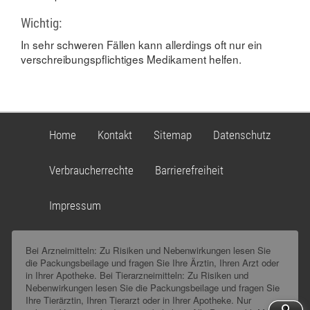
Wichtig:
In sehr schweren Fällen kann allerdings oft nur ein
verschreibungspflichtiges Medikament helfen.
Home
Kontakt
Sitemap
Datenschutz
Verbraucherrechte
Barrierefreiheit
Impressum
Bei Arzneimitteln: Zu Risiken und Nebenwirkungen lesen Sie
die Packungsbeilage und fragen Sie Ihre Ärztin, Ihren Arzt oder
in Ihrer Apotheke. Bei Tierarzneimitteln: Zu Risiken und
Nebenwirkungen lesen Sie die Packungsbeilage und fragen Sie
Ihre Tierärztin, Ihren Tierarzt oder in Ihrer Apotheke. Nur