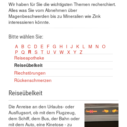
Wir haben für Sie die wichtigsten Themen recherchiert.
Alles was Sie vom Abnehmen über
Magenbeschwerden bis zu Mineralien wie Zink
interessieren könnte.
Bitte wählen Sie:
A
B
C
D
E
F
G
H
I
J
K
L
M
N
O
P
Q
R
S
T
U
V
W
X
Y
Z
Reiseapotheke
Reiseübelkeit
Riechstörungen
Rückenschmerzen
Reiseübelkeit
Die Anreise an den Urlaubs- oder
Ausflugsort, ob mit dem Flugzeug,
dem Schiff, dem Bus, der Bahn oder
mit dem Auto, eine Kinetose - zu