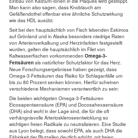
Einbau von Kalzium-Ionen in die Plaques wird gestoppt.
Man kann also sagen, dass Knoblauch am
Gefäßendothel offenbar eine ähnliche Schutzwirkung
wie das HDL ausübt.
Seit bei den hauptsächlich von Fisch lebenden Eskimos
auf Grönland und in Alaska besonders niedrige Raten
von Arterienverkalkung und Herzinfarkten festgestellt
wurden, gelten die hauptsächlich im Filet von
Kaltwasserfischen vorkommenden
Omega-3-
als natürlicher Schutzfaktor für das Herz.
Fettsäuren
Neue Forschungsergebnisse haben gezeigt, dass
Omega-3-Fettsäuren das Risiko für Schlaganfälle um
bis zu 80 Prozent senken können. Hierfür scheinen
verschiedene Mechanismen verantwortlich zu sein:
Die beiden wichtigsten Omega-3-Fettsäuren
Eicosapentaensäure (EPA) und Docosahexaensäure
(DHA) sind wohl in der Lage sind, die für die oft
verhängnisvolle Arterioskleroseentwicklung so
wichtigen freien Radikale zu neutralisieren. Eine Studie
aus Lyon belegt, dass sowohl EPA, als auch DHA die
Fähigkeit der Blutzellen deutlich erhöht, mit freien