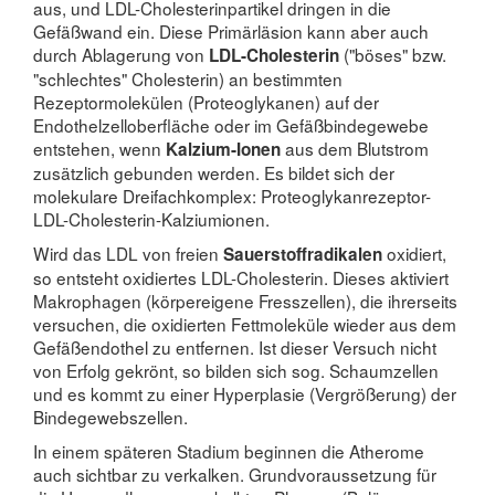
aus, und LDL-Cholesterinpartikel dringen in die
Gefäßwand ein. Diese Primärläsion kann aber auch
durch Ablagerung von
("böses" bzw.
LDL-Cholesterin
"schlechtes" Cholesterin) an bestimmten
Rezeptormolekülen (Proteoglykanen) auf der
Endothelzelloberfläche oder im Gefäßbindegewebe
entstehen, wenn
aus dem Blutstrom
Kalzium-Ionen
zusätzlich gebunden werden. Es bildet sich der
molekulare Dreifachkomplex: Proteoglykanrezeptor-
LDL-Cholesterin-Kalziumionen.
Wird das LDL von freien
oxidiert,
Sauerstoffradikalen
so entsteht oxidiertes LDL-Cholesterin. Dieses aktiviert
Makrophagen (körpereigene Fresszellen), die ihrerseits
versuchen, die oxidierten Fettmoleküle wieder aus dem
Gefäßendothel zu entfernen. Ist dieser Versuch nicht
von Erfolg gekrönt, so bilden sich sog. Schaumzellen
und es kommt zu einer Hyperplasie (Vergrößerung) der
Bindegewebszellen.
In einem späteren Stadium beginnen die Atherome
auch sichtbar zu verkalken. Grundvoraussetzung für