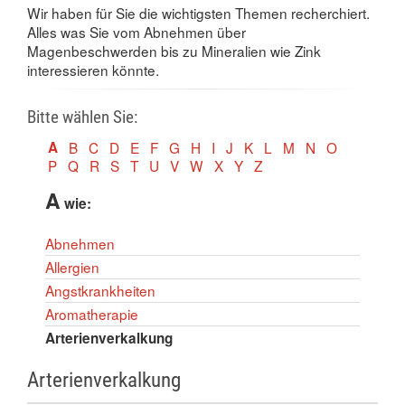
Wir haben für Sie die wichtigsten Themen recherchiert.
Alles was Sie vom Abnehmen über
Magenbeschwerden bis zu Mineralien wie Zink
interessieren könnte.
Bitte wählen Sie:
A
B
C
D
E
F
G
H
I
J
K
L
M
N
O
P
Q
R
S
T
U
V
W
X
Y
Z
A
wie:
Abnehmen
Allergien
Angstkrankheiten
Aromatherapie
Arterienverkalkung
Arterienverkalkung