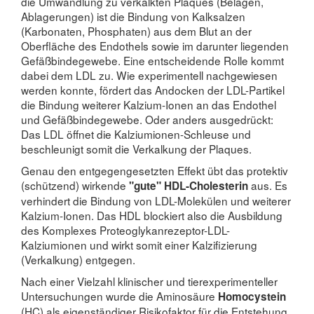
die Umwandlung zu verkalkten Plaques (Belägen,
Ablagerungen) ist die Bindung von Kalksalzen
(Karbonaten, Phosphaten) aus dem Blut an der
Oberfläche des Endothels sowie im darunter liegenden
Gefäßbindegewebe. Eine entscheidende Rolle kommt
dabei dem LDL zu. Wie experimentell nachgewiesen
werden konnte, fördert das Andocken der LDL-Partikel
die Bindung weiterer Kalzium-Ionen an das Endothel
und Gefäßbindegewebe. Oder anders ausgedrückt:
Das LDL öffnet die Kalziumionen-Schleuse und
beschleunigt somit die Verkalkung der Plaques.
Genau den entgegengesetzten Effekt übt das protektiv
(schützend) wirkende
aus. Es
"gute" HDL-Cholesterin
verhindert die Bindung von LDL-Molekülen und weiterer
Kalzium-Ionen. Das HDL blockiert also die Ausbildung
des Komplexes Proteoglykanrezeptor-LDL-
Kalziumionen und wirkt somit einer Kalzifizierung
(Verkalkung) entgegen.
Nach einer Vielzahl klinischer und tierexperimenteller
Untersuchungen wurde die Aminosäure
Homocystein
(HC) als eigenständiger Risikofaktor für die Entstehung