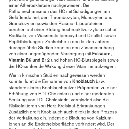
einer Atherosklerose nachgewiesen. Die
Pathomechanismen des HC mit Schädigungen am
Gefäßendothel, den Thrombozyten, Monozyten und
Granulozyten sowie den Plasma- Lipoproteinen
beruhen auf einer Bildung hochreaktiver zytotoxischer
Radikale, von Wasserstoffperoxyd und Disulfid -sowie
Peptidbindungen. Zahlreiche in den letzten Jahren
durchgeführte Studien konnten den Zusammenhang
von einer ungenügenden Versorgung mit
Folsäure,
und hohen HC-Blutspiegeln sowie
Vitamin B6 und B12
die HC-senkende Wirkung dieser Vitamine aufzeigen.
Wie in klinischen Studien nachgewiesen werden
konnte, führt die Einnahme von
bzw.
Knoblauch
standardisierten Knoblauchpulver-Präparaten zu einer
Erhöhung von HDL-Cholesterin und einer moderaten
Senkung von LDL-Cholesterin, vermindert also die
Risikofaktoren von Herz-Kreislauf-Erkrankungen.
Zusätzlich greift Knoblauch auch direkt in den Prozess
der Verkalkung ein, indem die Bindung von Kalzium-
Ionen an die Endotheloberfläche verhindert wird. Der