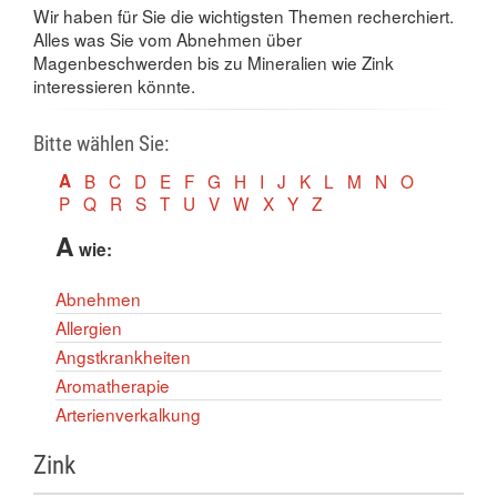
Wir haben für Sie die wichtigsten Themen recherchiert.
Alles was Sie vom Abnehmen über
Magenbeschwerden bis zu Mineralien wie Zink
interessieren könnte.
Bitte wählen Sie:
A
B
C
D
E
F
G
H
I
J
K
L
M
N
O
P
Q
R
S
T
U
V
W
X
Y
Z
A
wie:
Abnehmen
Allergien
Angstkrankheiten
Aromatherapie
Arterienverkalkung
Zink