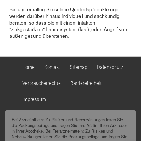
Bei uns erhalten Sie solche Qualitätsprodukte und
werden darüber hinaus individuell und sachkundig
beraten, so dass Sie mit einem intakten,
"zinkgestärkten" Immunsystem (fast) jeden Angriff von
außen gesund überstehen.
Home
Kontakt
Sitemap
Datenschutz
Verbraucherrechte
Barrierefreiheit
Impressum
Bei Arzneimitteln: Zu Risiken und Nebenwirkungen lesen Sie
die Packungsbeilage und fragen Sie Ihre Ärztin, Ihren Arzt oder
in Ihrer Apotheke. Bei Tierarzneimitteln: Zu Risiken und
Nebenwirkungen lesen Sie die Packungsbeilage und fragen Sie