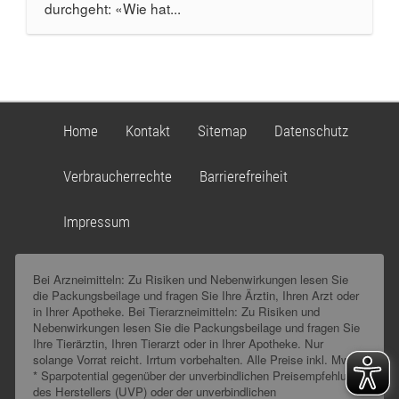
durchgeht: «Wie hat...
Home
Kontakt
Sitemap
Datenschutz
Verbraucherrechte
Barrierefreiheit
Impressum
Bei Arzneimitteln: Zu Risiken und Nebenwirkungen lesen Sie
die Packungsbeilage und fragen Sie Ihre Ärztin, Ihren Arzt oder
in Ihrer Apotheke. Bei Tierarzneimitteln: Zu Risiken und
Nebenwirkungen lesen Sie die Packungsbeilage und fragen Sie
Ihre Tierärztin, Ihren Tierarzt oder in Ihrer Apotheke. Nur
solange Vorrat reicht. Irrtum vorbehalten. Alle Preise inkl. MwSt.
* Sparpotential gegenüber der unverbindlichen Preisempfehlung
des Herstellers (UVP) oder der unverbindlichen