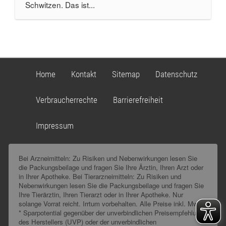
Schwitzen. Das ist...
Home
Kontakt
Sitemap
Datenschutz
Verbraucherrechte
Barrierefreiheit
Impressum
Bei Arzneimitteln: Zu Risiken und Nebenwirkungen lesen Sie
die Packungsbeilage und fragen Sie Ihre Ärztin, Ihren Arzt oder
in Ihrer Apotheke. Bei Tierarzneimitteln: Zu Risiken und
Nebenwirkungen lesen Sie die Packungsbeilage und fragen Sie
Ihre Tierärztin, Ihren Tierarzt oder in Ihrer Apotheke. Nur
solange Vorrat reicht. Irrtum vorbehalten. Alle Preise inkl. MwSt.
* Sparpotential gegenüber der unverbindlichen Preisempfehlung
des Herstellers (UVP) oder der unverbindlichen