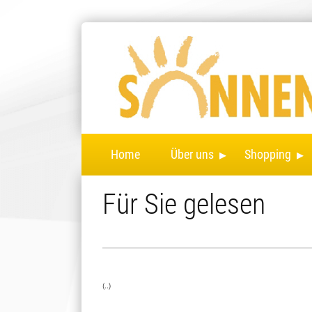
▸
▸
Home
Über uns
Shopping
Für Sie gelesen
(..)