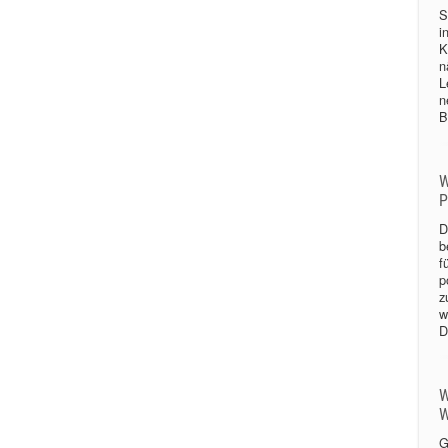
S
i
K
n
L
n
B
W
P
D
b
f
p
z
w
D
W
W
G