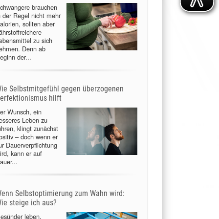
chwangere brauchen
n der Regel nicht mehr
alorien, sollten aber
ährstoffreichere
ebensmittel zu sich
ehmen. Denn ab
eginn der...
ie Selbstmitgefühl gegen überzogenen
erfektionismus hilft
er Wunsch, ein
esseres Leben zu
ühren, klingt zunächst
ositiv – doch wenn er
ur Dauerverpflichtung
ird, kann er auf
auer...
enn Selbstoptimierung zum Wahn wird:
ie steige ich aus?
esünder leben,