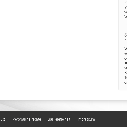
«
V
v
W
S
n
W
w
o
s
v
K
T
g
hutz
Verbraucherrechte
Barrierefreiheit
Impressum