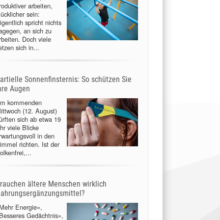
roduktiver arbeiten,
lücklicher sein:
igentlich spricht nichts
agegen, an sich zu
rbeiten. Doch viele
etzen sich in...
artielle Sonnenfinsternis: So schützen Sie
hre Augen
m kommenden
ittwoch (12. August)
ürften sich ab etwa 19
hr viele Blicke
rwartungsvoll in den
immel richten. Ist der
olkenfrei,...
rauchen ältere Menschen wirklich
ahrungsergänzungsmittel?
Mehr Energie»,
Besseres Gedächtnis»,