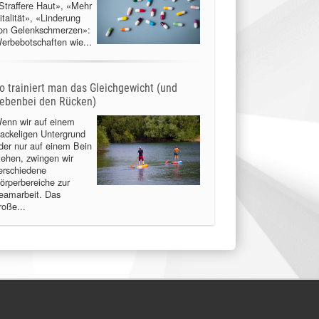
Straffere Haut», «Mehr
italität», «Linderung
on Gelenkschmerzen»:
erbebotschaften wie...
o trainiert man das Gleichgewicht (und
ebenbei den Rücken)
enn wir auf einem
ackeligen Untergrund
der nur auf einem Bein
tehen, zwingen wir
erschiedene
örperbereiche zur
eamarbeit. Das
roße...