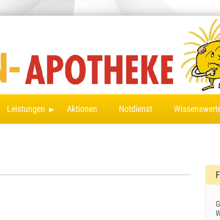
▸
Leistungen
Aktionen
Notdienst
Wissenswert
F
G
W