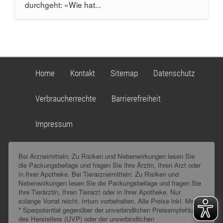
durchgeht: «Wie hat...
Home
Kontakt
Sitemap
Datenschutz
Verbraucherrechte
Barrierefreiheit
Impressum
Bei Arzneimitteln: Zu Risiken und Nebenwirkungen lesen Sie
die Packungsbeilage und fragen Sie Ihre Ärztin, Ihren Arzt oder
in Ihrer Apotheke. Bei Tierarzneimitteln: Zu Risiken und
Nebenwirkungen lesen Sie die Packungsbeilage und fragen Sie
Ihre Tierärztin, Ihren Tierarzt oder in Ihrer Apotheke. Nur
solange Vorrat reicht. Irrtum vorbehalten. Alle Preise inkl. MwSt.
* Sparpotential gegenüber der unverbindlichen Preisempfehlung
des Herstellers (UVP) oder der unverbindlichen