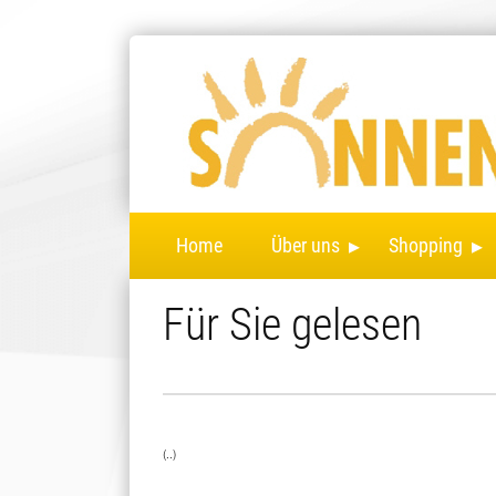
▸
▸
Home
Über uns
Shopping
Für Sie gelesen
(..)