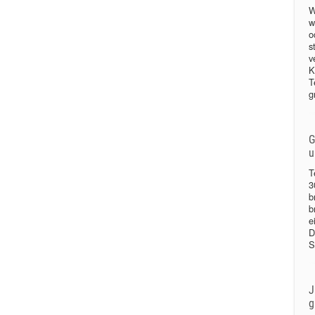
W
w
o
s
v
K
T
g
G
u
T
3
b
b
e
D
S
J
g