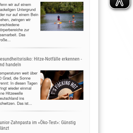
enn wir auf einem
ackeligen Untergrund
der nur auf einem Bein
tehen, zwingen wir
erschiedene
örperbereiche zur
eamarbeit. Das
roße...
esundheitsrisiko: Hitze-Notfälle erkennen -
nd handeln
emperaturen weit über
0 Grad, die Sonne
rennt: In diesen Tagen
ringt wieder einmal
ine Hitzewelle
eutschland ins
chwitzen. Das ist...
unior-Zahnpasta im «Öko-Test»: Günstig
länzt