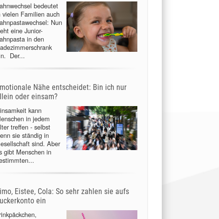
ahnwechsel bedeutet
n vielen Familien auch
ahnpastawechsel: Nun
ieht eine Junior-
ahnpasta in den
adezimmerschrank
in. Der...
motionale Nähe entscheidet: Bin ich nur
llein oder einsam?
insamkeit kann
enschen in jedem
lter treffen - selbst
enn sie ständig in
esellschaft sind. Aber
s gibt Menschen in
estimmten...
imo, Eistee, Cola: So sehr zahlen sie aufs
uckerkonto ein
rinkpäckchen,