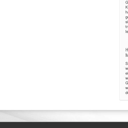
G
K
h
g
s
t
le
H
M
S
w
e
w
G
w
d