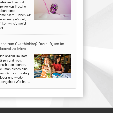
etränkedose und
ronkorken-Flasche
aben eines
emeinsam: Haben wir
ie einmal geöffnet,
rinken wir sie meist
er....
ang zum Overthinking? Das hilft, um im
oment zu leben
ich abends im Bett
älzen und nicht
inschlafen können,
eil man dieses eine
espräch vom Vortag
ieder und wieder
urchgeht: «Wie hat...