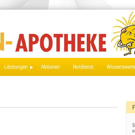
▸
Leistungen
Aktionen
Notdienst
Wissenswert
F
S
n