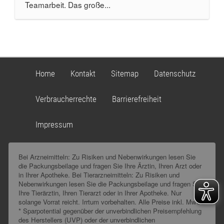
Teamarbeit. Das große...
Home
Kontakt
Sitemap
Datenschutz
Verbraucherrechte
Barrierefreiheit
Impressum
Bei Arzneimitteln: Zu Risiken und Nebenwirkungen lesen Sie
die Packungsbeilage und fragen Sie Ihre Ärztin, Ihren Arzt oder
in Ihrer Apotheke. Bei Tierarzneimitteln: Zu Risiken und
Nebenwirkungen lesen Sie die Packungsbeilage und fragen Sie
Ihre Tierärztin, Ihren Tierarzt oder in Ihrer Apotheke. Nur
solange Vorrat reicht. Irrtum vorbehalten. Alle Preise inkl. MwSt.
* Sparpotential gegenüber der unverbindlichen Preisempfehlung
des Herstellers (UVP) oder der unverbindlichen