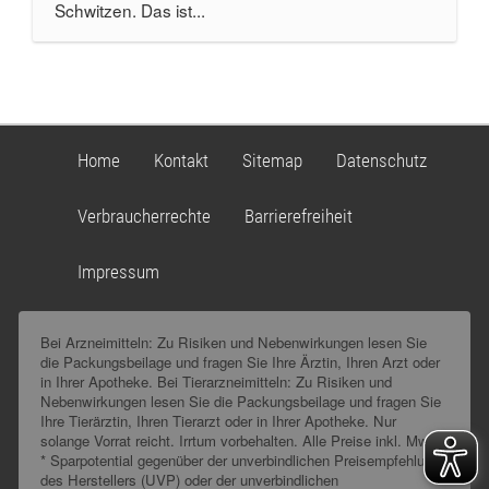
Schwitzen. Das ist...
Home
Kontakt
Sitemap
Datenschutz
Verbraucherrechte
Barrierefreiheit
Impressum
Bei Arzneimitteln: Zu Risiken und Nebenwirkungen lesen Sie
die Packungsbeilage und fragen Sie Ihre Ärztin, Ihren Arzt oder
in Ihrer Apotheke. Bei Tierarzneimitteln: Zu Risiken und
Nebenwirkungen lesen Sie die Packungsbeilage und fragen Sie
Ihre Tierärztin, Ihren Tierarzt oder in Ihrer Apotheke. Nur
solange Vorrat reicht. Irrtum vorbehalten. Alle Preise inkl. MwSt.
* Sparpotential gegenüber der unverbindlichen Preisempfehlung
des Herstellers (UVP) oder der unverbindlichen