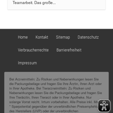
Teamarbeit. Das große...
Home
Kontakt
Sitemap
Datenschutz
Verbraucherrechte
Barrierefreiheit
Impressum
Bei Arzneimitteln: Zu Risiken und Nebenwirkungen lesen Sie
die Packungsbeilage und fragen Sie Ihre Ärztin, Ihren Arzt oder
in Ihrer Apotheke. Bei Tierarzneimitteln: Zu Risiken und
Nebenwirkungen lesen Sie die Packungsbeilage und fragen Sie
Ihre Tierärztin, Ihren Tierarzt oder in Ihrer Apotheke. Nur
solange Vorrat reicht. Irrtum vorbehalten. Alle Preise inkl. MwSt.
* Sparpotential gegenüber der unverbindlichen Preisempfehlung
des Herstellers (UVP) oder der unverbindlichen