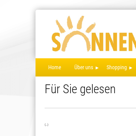
▸
▸
Home
Über uns
Shopping
Für Sie gelesen
(..)