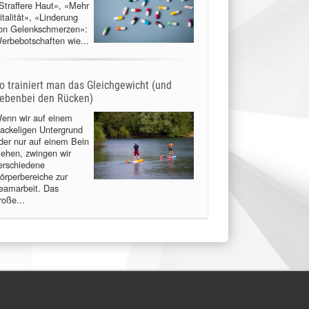
Straffere Haut», «Mehr
italität», «Linderung
on Gelenkschmerzen»:
erbebotschaften wie...
o trainiert man das Gleichgewicht (und
ebenbei den Rücken)
enn wir auf einem
ackeligen Untergrund
der nur auf einem Bein
tehen, zwingen wir
erschiedene
örperbereiche zur
eamarbeit. Das
roße...