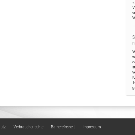
«
V
v
W
S
n
W
w
o
s
v
K
T
g
hutz
Verbraucherrechte
Barrierefreiheit
Impressum