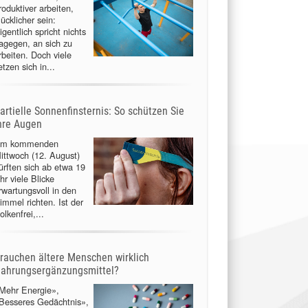
roduktiver arbeiten,
lücklicher sein:
igentlich spricht nichts
agegen, an sich zu
rbeiten. Doch viele
etzen sich in...
artielle Sonnenfinsternis: So schützen Sie
hre Augen
m kommenden
ittwoch (12. August)
ürften sich ab etwa 19
hr viele Blicke
rwartungsvoll in den
immel richten. Ist der
olkenfrei,...
rauchen ältere Menschen wirklich
ahrungsergänzungsmittel?
Mehr Energie»,
Besseres Gedächtnis»,