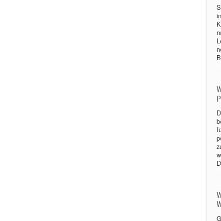
S
i
K
n
L
n
B
W
P
D
b
f
p
z
w
D
W
W
G