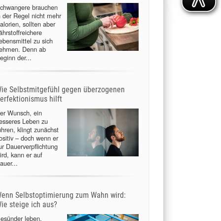
chwangere brauchen
n der Regel nicht mehr
alorien, sollten aber
ährstoffreichere
ebensmittel zu sich
ehmen. Denn ab
eginn der...
ie Selbstmitgefühl gegen überzogenen
erfektionismus hilft
er Wunsch, ein
esseres Leben zu
ühren, klingt zunächst
ositiv – doch wenn er
ur Dauerverpflichtung
ird, kann er auf
auer...
enn Selbstoptimierung zum Wahn wird:
ie steige ich aus?
esünder leben,