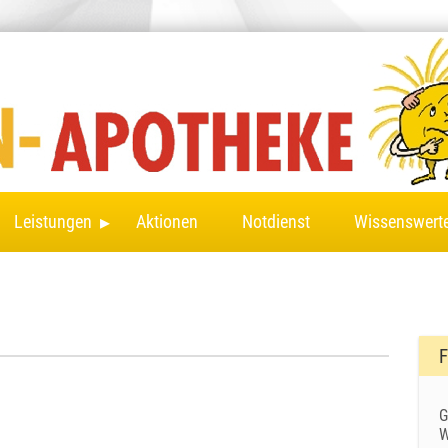
▸
Leistungen
Aktionen
Notdienst
Wissenswert
F
G
W