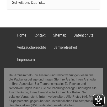
Schwitzen. Das ist...
Home
Kontakt
Sitemap
Datenschutz
Verbraucherrechte
Barrierefreiheit
Impressum
Bei Arzneimitteln: Zu Risiken und Nebenwirkungen lesen Sie
die Packungsbeilage und fragen Sie Ihre Ärztin, Ihren Arzt oder
in Ihrer Apotheke. Bei Tierarzneimitteln: Zu Risiken und
Nebenwirkungen lesen Sie die Packungsbeilage und fragen Sie
Ihre Tierärztin, Ihren Tierarzt oder in Ihrer Apotheke. Nur
solange Vorrat reicht. Irrtum vorbehalten. Alle Preise inkl. MwSt.
* Sparpotential gegenüber der unverbindlichen Preisempfehlung
des Herstellers (UVP) oder der unverbindlichen