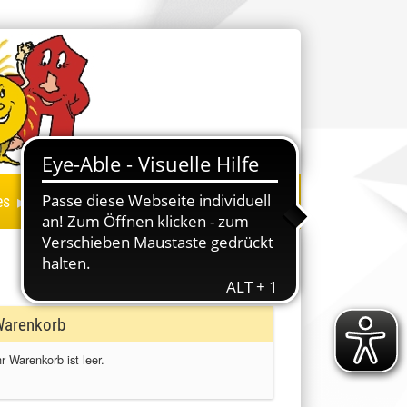
▸
es
arenkorb
hr Warenkorb ist leer.