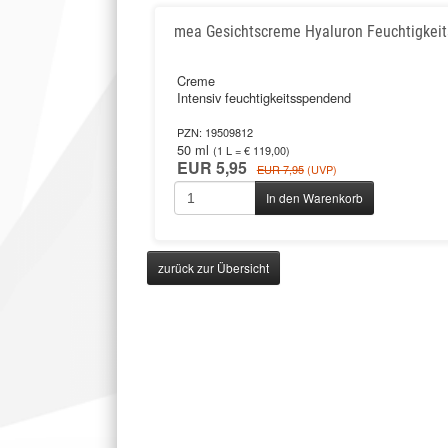
mea Gesichtscreme Hyaluron Feuchtigkei
Creme
Intensiv feuchtigkeitsspendend
PZN: 19509812
50 ml
(1 L = € 119,00)
EUR 5,95
EUR 7,95
(UVP)
In den Warenkorb
zurück zur Übersicht