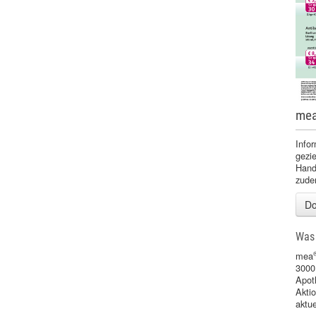
me
Infor
gezie
Handz
zude
Do
Was 
mea
3000
Apot
Akti
aktu