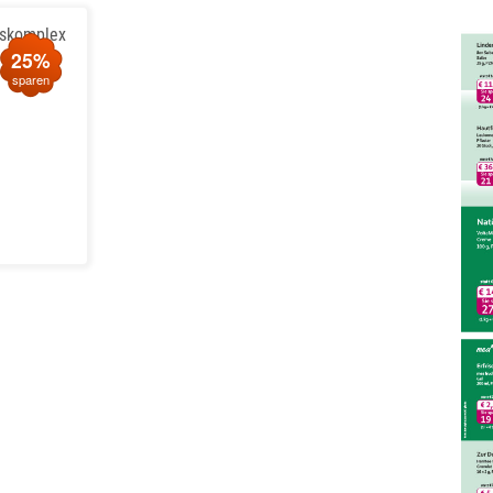
tskomplex
25%
sparen