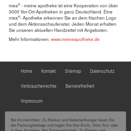
®
mea
- meine apotheke ist eine Kooperation von über
3000 Vor-Ort-Apotheken in ganz Deutschland. Eine
®
mea
- Apotheke erkennen Sie an dem frischen Logo
und dem Aktionsschaufenster. Jeden Monat erhalten
Sie unseren aktuellen Handzettel mit Angeboten.
Mehr Informationen:
www.meineapotheke.de
Home
Kontakt
Sitemap
Datenschutz
Verbraucherrechte
Barrierefreiheit
Impressum
Bei Arzneimitteln: Zu Risiken und Nebenwirkungen lesen Sie
die Packungsbeilage und fragen Sie Ihre Ärztin, Ihren Arzt oder
in Ihrer Apotheke. Bei Tierarzneimitteln: Zu Risiken und