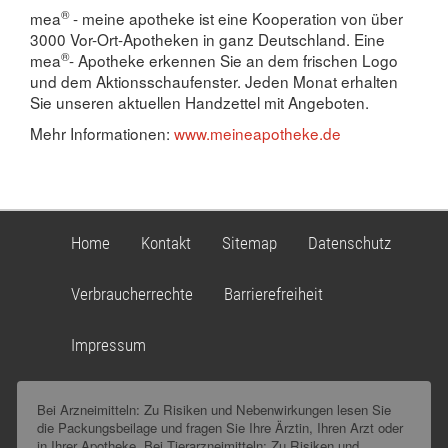
®
mea
- meine apotheke ist eine Kooperation von über
3000 Vor-Ort-Apotheken in ganz Deutschland. Eine
®
mea
- Apotheke erkennen Sie an dem frischen Logo
und dem Aktionsschaufenster. Jeden Monat erhalten
Sie unseren aktuellen Handzettel mit Angeboten.
Mehr Informationen:
www.meineapotheke.de
Home
Kontakt
Sitemap
Datenschutz
Verbraucherrechte
Barrierefreiheit
Impressum
Bei Arzneimitteln: Zu Risiken und Nebenwirkungen lesen Sie
die Packungsbeilage und fragen Sie Ihre Ärztin, Ihren Arzt oder
in Ihrer Apotheke. Bei Tierarzneimitteln: Zu Risiken und