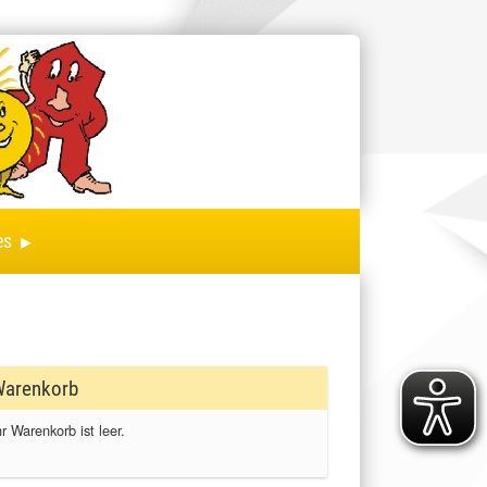
▸
es
arenkorb
hr Warenkorb ist leer.