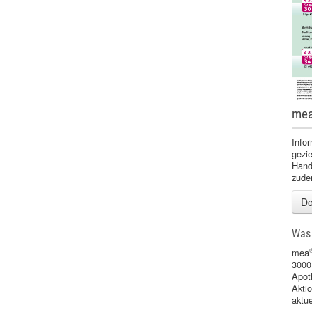
me
Infor
gezie
Handz
zude
Do
Was 
mea
3000
Apot
Akti
aktu