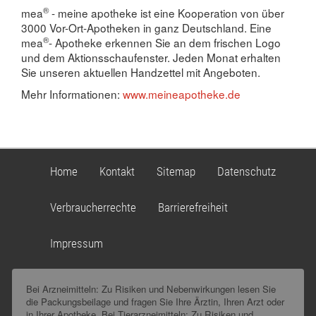
®
mea
- meine apotheke ist eine Kooperation von über
3000 Vor-Ort-Apotheken in ganz Deutschland. Eine
®
mea
- Apotheke erkennen Sie an dem frischen Logo
und dem Aktionsschaufenster. Jeden Monat erhalten
Sie unseren aktuellen Handzettel mit Angeboten.
Mehr Informationen:
www.meineapotheke.de
Home
Kontakt
Sitemap
Datenschutz
Verbraucherrechte
Barrierefreiheit
Impressum
Bei Arzneimitteln: Zu Risiken und Nebenwirkungen lesen Sie
die Packungsbeilage und fragen Sie Ihre Ärztin, Ihren Arzt oder
in Ihrer Apotheke. Bei Tierarzneimitteln: Zu Risiken und