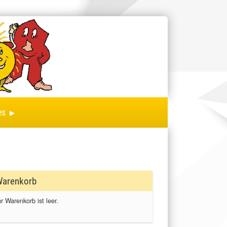
▸
es
arenkorb
hr Warenkorb ist leer.