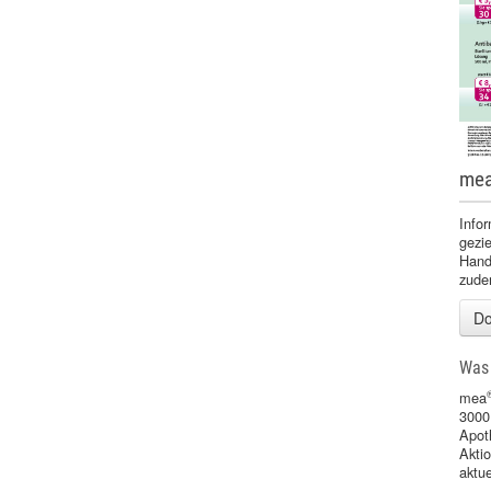
me
Infor
gezie
Handz
zude
Do
Was 
mea
3000
Apot
Akti
aktu